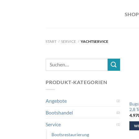
Skip
to
SHOP
content
START
/
SERVICE
/
YACHTSERVICE
Suchen
nach:
PRODUKT-KATEGORIEN
Angebote
(2)
Bugs
2,8 
Bootshandel
(0)
4.97
Service
(1)
WE
Bootsrestaurierung