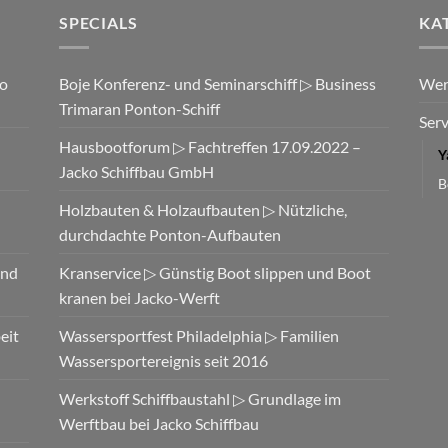
SPECIALS
KA
ko
Boje Konferenz- und Seminarschiff ▷ Business
Wer
Trimaran Ponton-Schiff
Serv
–
Hausbootforum ▷ Fachtreffen 17.09.2022 –
Y
Jacko Schiffbau GmbH
B
d
Holzbauten & Holzaufbauten ▷ Nützliche,
durchdachte Ponton-Aufbauten
und
Kranservice ▷ Günstig Boot slippen und Boot
kranen bei Jacko-Werft
eit
Wassersportfest Philadelphia ▷ Familien
Wassersportereignis seit 2016
Werkstoff Schiffbaustahl ▷ Grundlage im
Werftbau bei Jacko Schiffbau