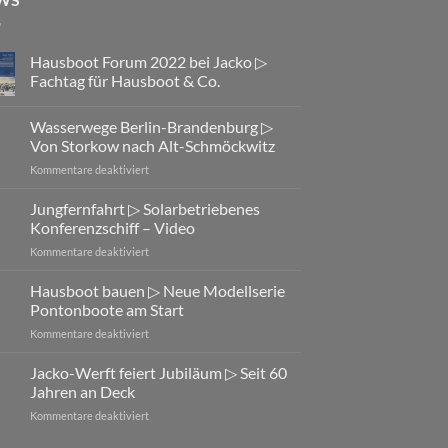
Hausboot Forum 2022 bei Jacko ▷
Fachtag für Hausboot & Co.
Wasserwege Berlin-Brandenburg ▷
Von Storkow nach Alt-Schmöckwitz
für
Kommentare deaktiviert
Wasserwege
Berlin-
Jungfernfahrt ▷ Solarbetriebenes
Brandenburg
Konferenzschiff – Video
▷
für
Kommentare deaktiviert
Von
Jungfernfahrt
Storkow
▷
Hausboot bauen ▷ Neue Modellserie
nach
Solarbetriebenes
Alt-
Pontonboote am Start
Konferenzschiff
Schmöckwitz
für
Kommentare deaktiviert
–
Hausboot
Video
bauen
Jacko-Werft feiert Jubiläum ▷ Seit 60
▷
Jahren an Deck
Neue
für
Kommentare deaktiviert
Modellserie
Jacko-
Pontonboote