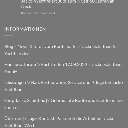
Jacko-Werft feiert Jubiläum ▷ Seit 60 Jahren an
▷
Deck
Neue
für
Kommentare deaktiviert
Modellserie
Jacko-
Pontonboote
Werft
am
feiert
INFORMATIONEN
Start
Jubiläum
▷
Seit
Blog – News & Infos vom Bootsmarkt – Jacko Schiffbau &
60
Jahren
Yachtservice
an
Deck
Hausbootforum ▷ Fachtreffen 17.09.2022 – Jacko Schiffbau
GmbH
Leistungen ▷ Bau, Restauration, Service und Pflege bei Jacko
Schiffbau
Shop Jacko Schiffbau ▷ Gebrauchte Boote und Schiffe online
kaufen
Über uns ▷ Lage, Kontakt, Partner & die Arbeit bei Jacko
Schiffbau-Werft