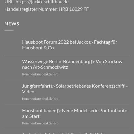
URL:
https://jacko-schiffbau.de
Handelsregister Nummer: HRB 16029 FF
NEWS
Hausboot Forum 2022 bei Jacko ▷ Fachtag für
Hausboot & Co.
Wasserwege Berlin-Brandenburg ▷ Von Storkow
nach Alt-Schmöckwitz
für
Kommentare deaktiviert
Wasserwege
Berlin-
Jungfernfahrt ▷ Solarbetriebenes Konferenzschiff –
Brandenburg
Video
▷
für
Kommentare deaktiviert
Von
Jungfernfahrt
Storkow
▷
Hausboot bauen ▷ Neue Modellserie Pontonboote
nach
Solarbetriebenes
Alt-
am Start
Konferenzschiff
Schmöckwitz
für
Kommentare deaktiviert
–
Hausboot
Video
bauen