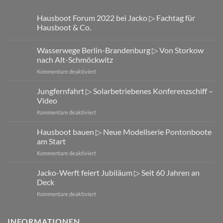
Hausboot Forum 2022 bei Jacko ▷ Fachtag für
Hausboot & Co.
Wasserwege Berlin-Brandenburg ▷ Von Storkow
nach Alt-Schmöckwitz
für
Kommentare deaktiviert
Wasserwege
Berlin-
Jungfernfahrt ▷ Solarbetriebenes Konferenzschiff –
Brandenburg
Video
▷
für
Kommentare deaktiviert
Von
Jungfernfahrt
Storkow
▷
Hausboot bauen ▷ Neue Modellserie Pontonboote
nach
Solarbetriebenes
Alt-
am Start
Konferenzschiff
Schmöckwitz
für
Kommentare deaktiviert
–
Hausboot
Video
bauen
Jacko-Werft feiert Jubiläum ▷ Seit 60 Jahren an
▷
Deck
Neue
für
Kommentare deaktiviert
Modellserie
Jacko-
Pontonboote
Werft
am
feiert
INFORMATIONEN
Start