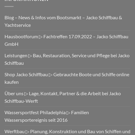
Jubiläum
▷
Seit
Blog – News & Infos vom Bootsmarkt – Jacko Schiffbau &
60
Jahren
Yachtservice
an
Deck
Hausbootforum ▷ Fachtreffen 17.09.2022 – Jacko Schiffbau
GmbH
Leistungen ▷ Bau, Restauration, Service und Pflege bei Jacko
Schiffbau
Shop Jacko Schiffbau ▷ Gebrauchte Boote und Schiffe online
kaufen
Über uns ▷ Lage, Kontakt, Partner & die Arbeit bei Jacko
Schiffbau-Werft
Wassersportfest Philadelphia ▷ Familien
Wassersportereignis seit 2016
Werftbau ▷ Planung, Konstruktion und Bau von Schiffen und